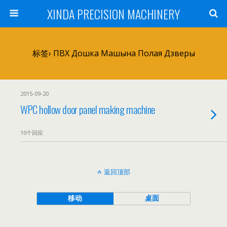
XINDA PRECISION MACHINERY
标签› ПВХ Дошка Машына Полая Дзверы
2015-09-20
WPC hollow door panel making machine
10个回应
返回顶部
移动
桌面