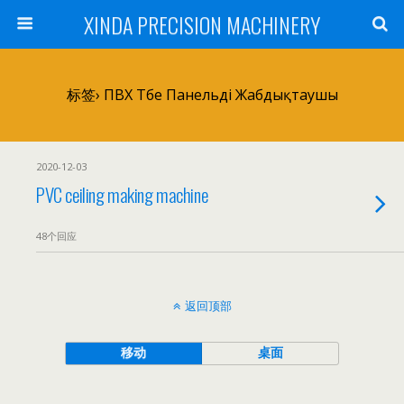
XINDA PRECISION MACHINERY
标签› ПВХ Төбе Панельді Жабдықтаушы
2020-12-03
PVC ceiling making machine
48个回应
返回顶部
移动
桌面