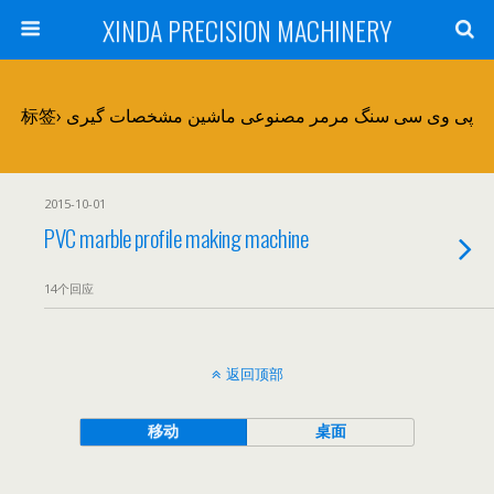
XINDA PRECISION MACHINERY
标签› پی وی سی سنگ مرمر مصنوعی ماشین مشخصات گیری
2015-10-01
PVC marble profile making machine
14个回应
返回顶部
移动
桌面