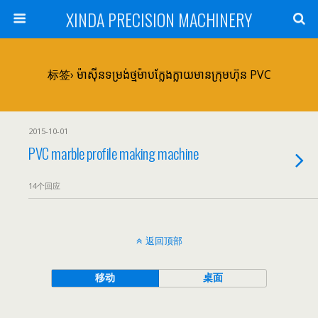
XINDA PRECISION MACHINERY
标签› ម៉ាស៊ីនទម្រង់ថ្មម៉ាបក្លែងក្លាយមានក្រុមហ៊ុន PVC
2015-10-01
PVC marble profile making machine
14个回应
返回顶部
移动
桌面