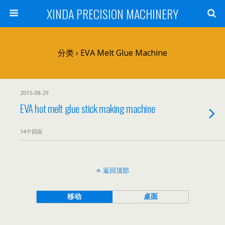
XINDA PRECISION MACHINERY
分类 ›
EVA Melt Glue Machine
2015-08-29
EVA hot melt glue stick making machine
14个回应
返回顶部
移动
桌面