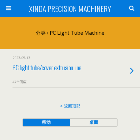
XINDA PRECISION MACHINERY
分类 ›
PC Light Tube Machine
2023-05-13
PC light tube/cover extrusion line
47个回应
返回顶部
移动
桌面