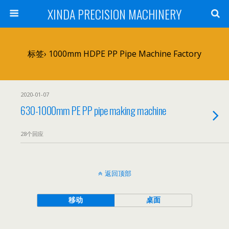
XINDA PRECISION MACHINERY
标签› 1000mm HDPE PP Pipe Machine Factory
2020-01-07
630-1000mm PE PP pipe making machine
28个回应
返回顶部
移动
桌面