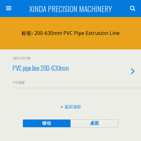
XINDA PRECISION MACHINERY
标签› 200-630mm PVC Pipe Extrusion Line
2015-07-09
PVC pipe line 200-630mm
1个回应
返回顶部
移动
桌面