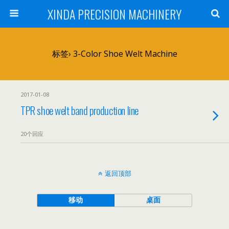
XINDA PRECISION MACHINERY
标签› 3-Color Shoe Welt Machine
2017-01-08
TPR shoe welt band production line
20个回应
返回顶部
移动
桌面