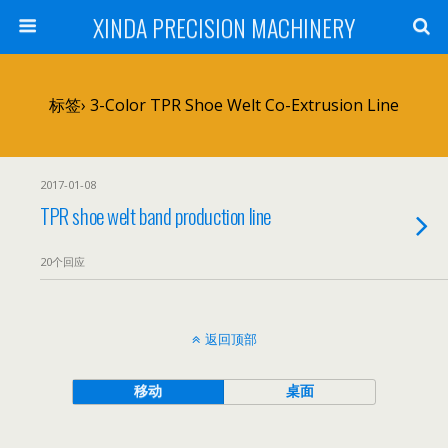
XINDA PRECISION MACHINERY
标签› 3-Color TPR Shoe Welt Co-Extrusion Line
2017-01-08
TPR shoe welt band production line
20个回应
返回顶部
移动
桌面