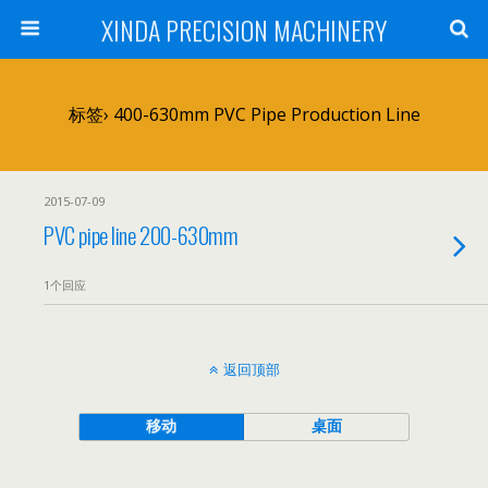
XINDA PRECISION MACHINERY
标签› 400-630mm PVC Pipe Production Line
2015-07-09
PVC pipe line 200-630mm
1个回应
返回顶部
移动
桌面