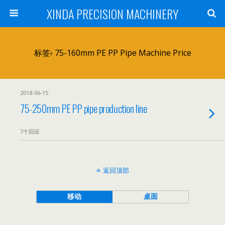
XINDA PRECISION MACHINERY
标签› 75-160mm PE PP Pipe Machine Price
2018-06-15
75-250mm PE PP pipe production line
7个回应
返回顶部
移动
桌面