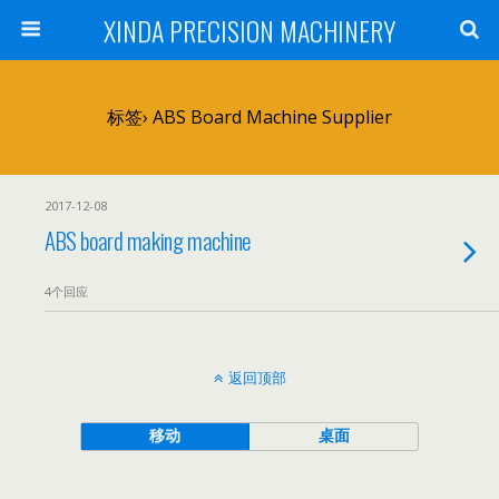
XINDA PRECISION MACHINERY
标签› ABS Board Machine Supplier
2017-12-08
ABS board making machine
4个回应
返回顶部
移动
桌面