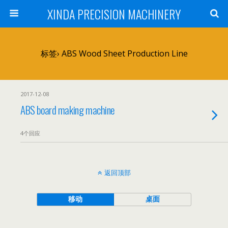
XINDA PRECISION MACHINERY
标签› ABS Wood Sheet Production Line
2017-12-08
ABS board making machine
4个回应
返回顶部
移动
桌面