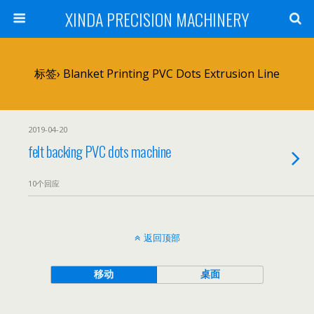
XINDA PRECISION MACHINERY
标签› Blanket Printing PVC Dots Extrusion Line
2019-04-20
felt backing PVC dots machine
10个回应
返回顶部
移动
桌面