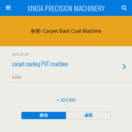
XINDA PRECISION MACHINERY
标签› Carpet Back Coat Machine
2015-07-09
carpet coating PVC machine
无回应
返回顶部
移动
桌面