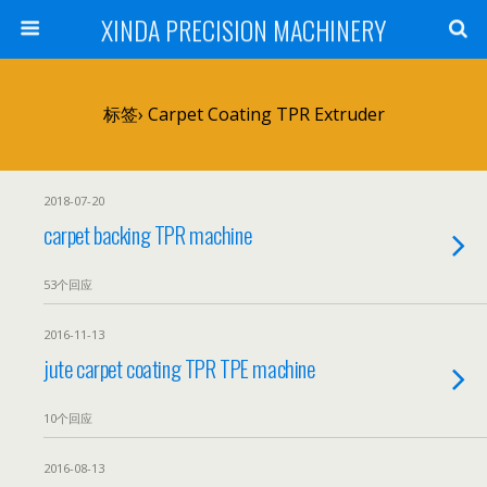
XINDA PRECISION MACHINERY
标签› Carpet Coating TPR Extruder
2018-07-20
carpet backing TPR machine
53个回应
2016-11-13
jute carpet coating TPR TPE machine
10个回应
2016-08-13