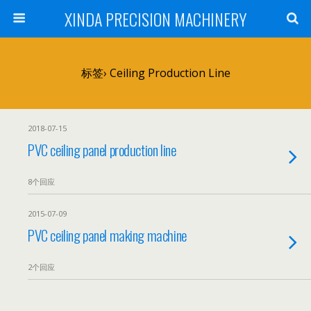
XINDA PRECISION MACHINERY
标签› Ceiling Production Line
2018-07-15
PVC ceiling panel production line
8个回应
2015-07-09
PVC ceiling panel making machine
2个回应