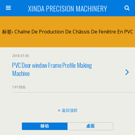
XINDA PRECISION MACHINERY
标签› Chaîne De Production De Châssis De Fenêtre En PVC
2018-07-05
PVC Door window Frame Profile Making
Machine
13个回应
返回顶部
移动
桌面