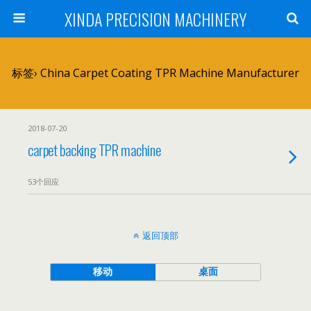
XINDA PRECISION MACHINERY
标签› China Carpet Coating TPR Machine Manufacturer
2018-07-20
carpet backing TPR machine
53个回应
返回顶部
移动
桌面