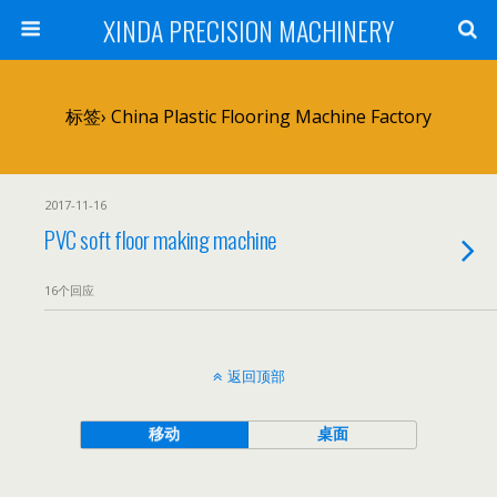
XINDA PRECISION MACHINERY
标签› China Plastic Flooring Machine Factory
2017-11-16
PVC soft floor making machine
16个回应
返回顶部
移动
桌面