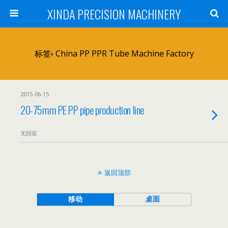
XINDA PRECISION MACHINERY
标签› China PP PPR Tube Machine Factory
2015-06-15
20-75mm PE PP pipe production line
无回应
返回顶部
移动
桌面