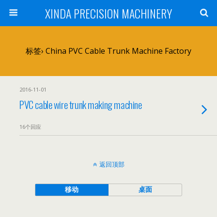
XINDA PRECISION MACHINERY
标签› China PVC Cable Trunk Machine Factory
2016-11-01
PVC cable wire trunk making machine
16个回应
返回顶部
移动
桌面