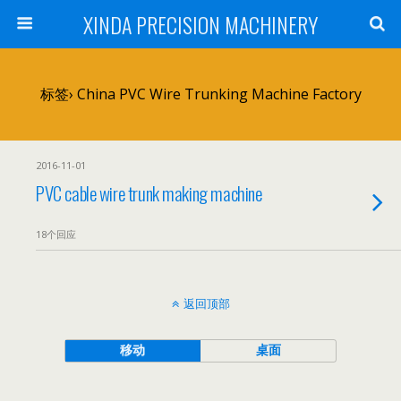
XINDA PRECISION MACHINERY
标签› China PVC Wire Trunking Machine Factory
2016-11-01
PVC cable wire trunk making machine
18个回应
返回顶部
移动
桌面