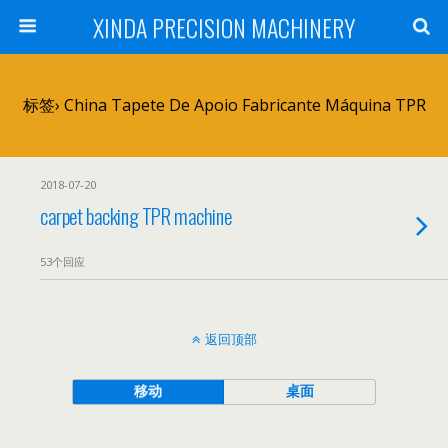
XINDA PRECISION MACHINERY
标签› China Tapete De Apoio Fabricante Máquina TPR
2018-07-20
carpet backing TPR machine
53个回应
返回顶部
移动
桌面