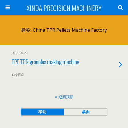
XINDA PRECISION MACHINERY
标签› China TPR Pellets Machine Factory
2018-06-20
TPE TPR granules making machine
13个回应
返回顶部
移动
桌面