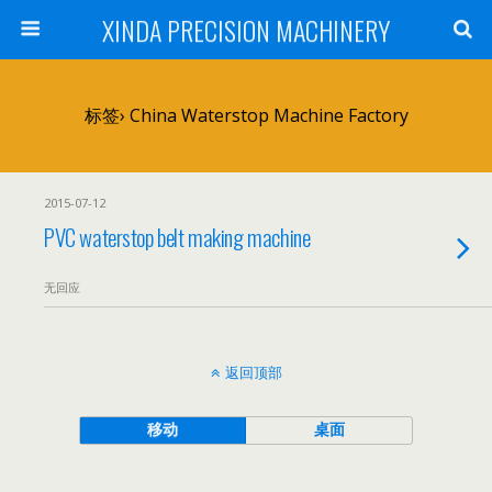
XINDA PRECISION MACHINERY
标签› China Waterstop Machine Factory
2015-07-12
PVC waterstop belt making machine
无回应
返回顶部
移动
桌面