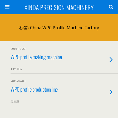
XINDA PRECISION MACHINERY
标签› China WPC Profile Machine Factory
2016-12-29
WPC profile making machine
13个回应
2015-07-09
WPC profile production line
无回应