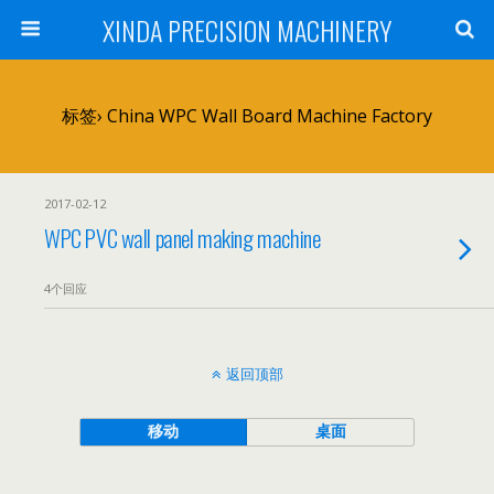
XINDA PRECISION MACHINERY
标签› China WPC Wall Board Machine Factory
2017-02-12
WPC PVC wall panel making machine
4个回应
返回顶部
移动
桌面