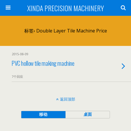
XINDA PRECISION MACHINERY
标签› Double Layer Tile Machine Price
2015-08-09
PVC hollow tile making machine
7个回应
返回顶部
移动
桌面