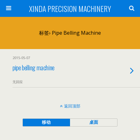
XINDA PRECISION MACHINERY
标签› Pipe Belling Machine
2015-05-07
pipe belling machine
无回应
返回顶部
移动
桌面