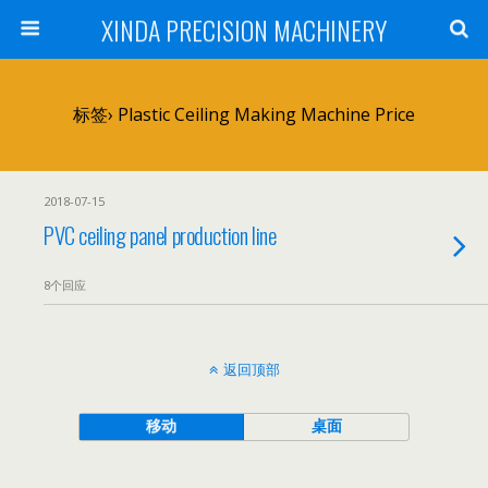
XINDA PRECISION MACHINERY
标签› Plastic Ceiling Making Machine Price
2018-07-15
PVC ceiling panel production line
8个回应
返回顶部
移动
桌面