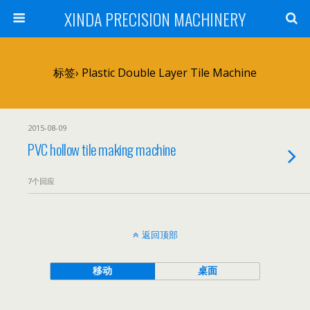
XINDA PRECISION MACHINERY
标签› Plastic Double Layer Tile Machine
2015-08-09
PVC hollow tile making machine
7个回应
返回顶部
移动
桌面