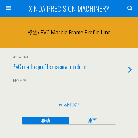
XINDA PRECISION MACHINERY
标签› PVC Marble Frame Profile Line
2015-10-01
PVC marble profile making machine
14个回应
返回顶部
移动
桌面