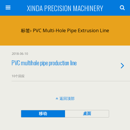
XINDA PRECISION MACHINERY
标签› PVC Multi-Hole Pipe Extrusion Line
2018-06-10
PVC multihole pipe production line
10个回应
返回顶部
移动
桌面