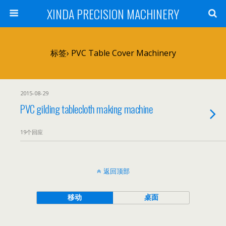
XINDA PRECISION MACHINERY
标签› PVC Table Cover Machinery
2015-08-29
PVC gilding tablecloth making machine
19个回应
返回顶部
移动
桌面