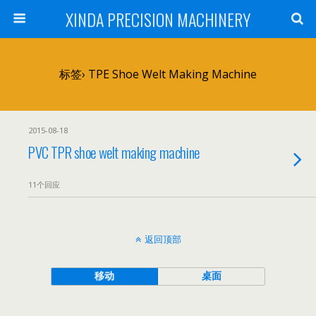
XINDA PRECISION MACHINERY
标签› TPE Shoe Welt Making Machine
2015-08-18
PVC TPR shoe welt making machine
11个回应
返回顶部
移动
桌面