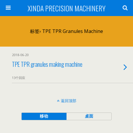
XINDA PRECISION MACHINERY
标签› TPE TPR Granules Machine
2018-06-20
TPE TPR granules making machine
13个回应
返回顶部
移动
桌面