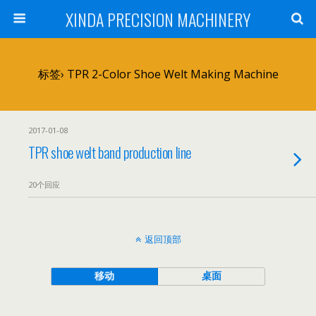
XINDA PRECISION MACHINERY
标签› TPR 2-Color Shoe Welt Making Machine
2017-01-08
TPR shoe welt band production line
20个回应
返回顶部
移动
桌面