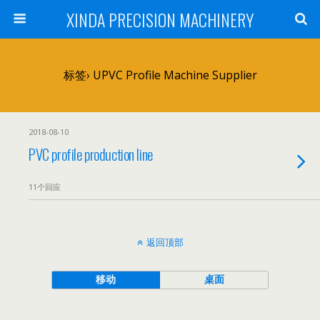
XINDA PRECISION MACHINERY
标签› UPVC Profile Machine Supplier
2018-08-10
PVC profile production line
11个回应
返回顶部
移动
桌面