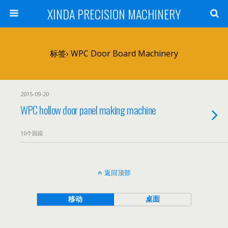
XINDA PRECISION MACHINERY
标签› WPC Door Board Machinery
2015-09-20
WPC hollow door panel making machine
10个回应
返回顶部
移动
桌面