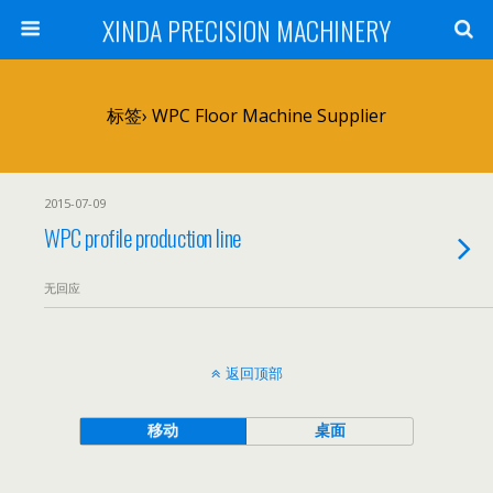
XINDA PRECISION MACHINERY
标签› WPC Floor Machine Supplier
2015-07-09
WPC profile production line
无回应
返回顶部
移动
桌面