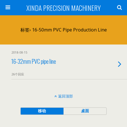
XINDA PRECISION MACHINERY
标签› 16-50mm PVC Pipe Production Line
2018-08-15
16-32mm PVC pipe line
26个回应
返回顶部
移动
桌面